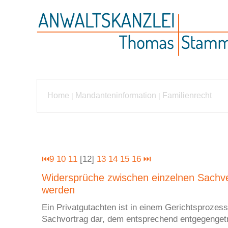
Home
Mandanteninformation
Familienrecht
|
|
⏮
9
10
11
[12]
13
14
15
16
⏭
Widersprüche zwischen einzelnen Sachv
werden
Ein Privatgutachten ist in einem Gerichtsprozess 
Sachvortrag dar, dem entsprechend entgegenget